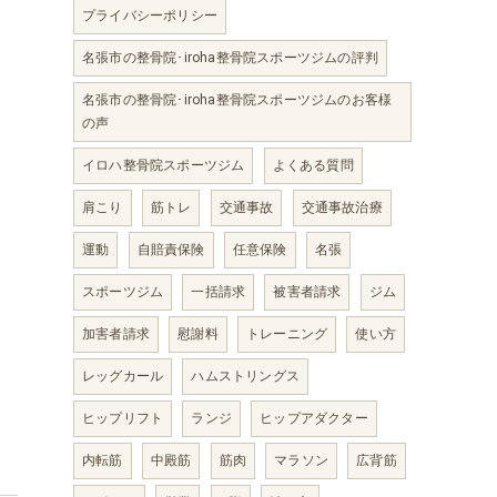
プライバシーポリシー
名張市の整骨院･iroha整骨院スポーツジムの評判
名張市の整骨院･iroha整骨院スポーツジムのお客様
の声
イロハ整骨院スポーツジム
よくある質問
肩こり
筋トレ
交通事故
交通事故治療
運動
自賠責保険
任意保険
名張
スポーツジム
一括請求
被害者請求
ジム
加害者請求
慰謝料
トレーニング
使い方
レッグカール
ハムストリングス
ヒップリフト
ランジ
ヒップアダクター
内転筋
中殿筋
筋肉
マラソン
広背筋