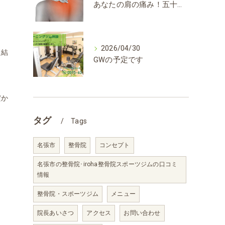
あなたの肩の痛み！五十肩？！
2026/04/30
た結
GWの予定です
だか
タグ
Tags
名張市
整骨院
コンセプト
名張市の整骨院･iroha整骨院スポーツジムの口コミ
情報
整骨院・スポーツジム
メニュー
院長あいさつ
アクセス
お問い合わせ