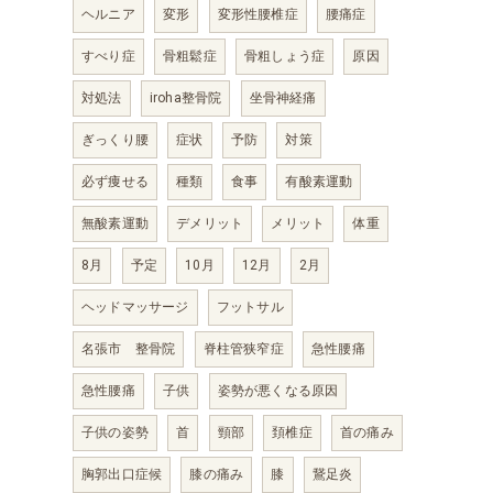
ヘルニア
変形
変形性腰椎症
腰痛症
すべり症
骨粗鬆症
骨粗しょう症
原因
対処法
iroha整骨院
坐骨神経痛
ぎっくり腰
症状
予防
対策
必ず痩せる
種類
食事
有酸素運動
無酸素運動
デメリット
メリット
体重
8月
予定
10月
12月
2月
ヘッドマッサージ
フットサル
名張市 整骨院
脊柱管狭窄症
急性腰痛
急性腰痛
子供
姿勢が悪くなる原因
子供の姿勢
首
頸部
頚椎症
首の痛み
胸郭出口症候
膝の痛み
膝
鵞足炎