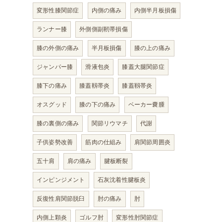
変形性膝関節症
内側の痛み
内側半月板損傷
ランナー膝
外側側副靭帯損傷
膝の外側の痛み
半月板損傷
膝の上の痛み
ジャンパー膝
滑液包炎
膝蓋大腿関節症
膝下の痛み
膝蓋靱帯炎
膝蓋靱帯炎
オスグッド
膝の下の痛み
ベーカー嚢腫
膝の裏側の痛み
関節リウマチ
代謝
子供姿勢改善
筋肉の仕組み
肩関節周囲炎
五十肩
肩の痛み
腱板断裂
インピンジメント
石灰沈着性腱板炎
反復性肩関節脱臼
肘の痛み
肘
内側上顆炎
ゴルフ肘
変形性肘関節症