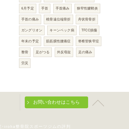
6月予定
手首
手首痛み
狭窄性腱鞘炎
手首の痛み
橈骨遠位端骨折
舟状骨骨折
ガングリオン
キーンベック病
TFCC損傷
年末の予定
筋筋膜性腰痛症
脊椎管狭窄症
整骨
足がつる
外反母趾
足の痛み
労災
お問い合わせはこちら
･iroha整骨院スポーツジムの評判