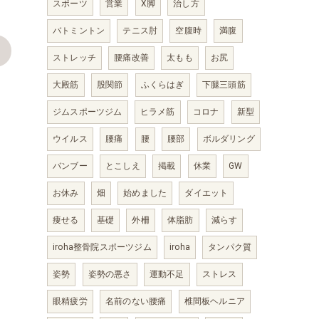
スポーツ
営業
X脚
治し方
バトミントン
テニス肘
空腹時
満腹
>
ストレッチ
腰痛改善
太もも
お尻
大殿筋
股関節
ふくらはぎ
下腿三頭筋
ジムスポーツジム
ヒラメ筋
コロナ
新型
ウイルス
腰痛
腰
腰部
ボルダリング
バンブー
とこしえ
掲載
休業
GW
お休み
畑
始めました
ダイエット
痩せる
基礎
外柵
体脂肪
減らす
iroha整骨院スポーツジム
iroha
タンパク質
姿勢
姿勢の悪さ
運動不足
ストレス
眼精疲労
名前のない腰痛
椎間板ヘルニア