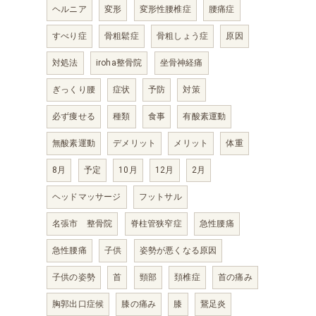
ヘルニア
変形
変形性腰椎症
腰痛症
すべり症
骨粗鬆症
骨粗しょう症
原因
対処法
iroha整骨院
坐骨神経痛
ぎっくり腰
症状
予防
対策
必ず痩せる
種類
食事
有酸素運動
無酸素運動
デメリット
メリット
体重
8月
予定
10月
12月
2月
ヘッドマッサージ
フットサル
名張市 整骨院
脊柱管狭窄症
急性腰痛
急性腰痛
子供
姿勢が悪くなる原因
子供の姿勢
首
頸部
頚椎症
首の痛み
胸郭出口症候
膝の痛み
膝
鵞足炎