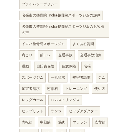
プライバシーポリシー
名張市の整骨院･iroha整骨院スポーツジムの評判
名張市の整骨院･iroha整骨院スポーツジムのお客様
の声
イロハ整骨院スポーツジム
よくある質問
肩こり
筋トレ
交通事故
交通事故治療
運動
自賠責保険
任意保険
名張
スポーツジム
一括請求
被害者請求
ジム
加害者請求
慰謝料
トレーニング
使い方
レッグカール
ハムストリングス
ヒップリフト
ランジ
ヒップアダクター
内転筋
中殿筋
筋肉
マラソン
広背筋