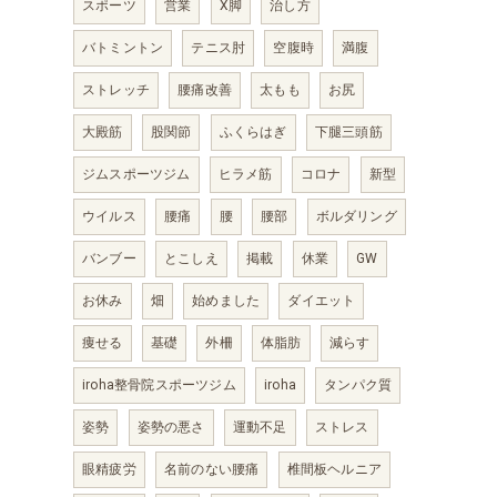
スポーツ
営業
X脚
治し方
バトミントン
テニス肘
空腹時
満腹
ストレッチ
腰痛改善
太もも
お尻
大殿筋
股関節
ふくらはぎ
下腿三頭筋
ジムスポーツジム
ヒラメ筋
コロナ
新型
ウイルス
腰痛
腰
腰部
ボルダリング
バンブー
とこしえ
掲載
休業
GW
お休み
畑
始めました
ダイエット
痩せる
基礎
外柵
体脂肪
減らす
iroha整骨院スポーツジム
iroha
タンパク質
姿勢
姿勢の悪さ
運動不足
ストレス
眼精疲労
名前のない腰痛
椎間板ヘルニア