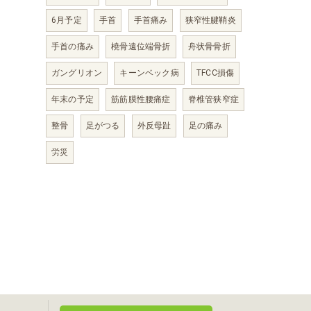
6月予定
手首
手首痛み
狭窄性腱鞘炎
手首の痛み
橈骨遠位端骨折
舟状骨骨折
ガングリオン
キーンベック病
TFCC損傷
年末の予定
筋筋膜性腰痛症
脊椎管狭窄症
整骨
足がつる
外反母趾
足の痛み
労災