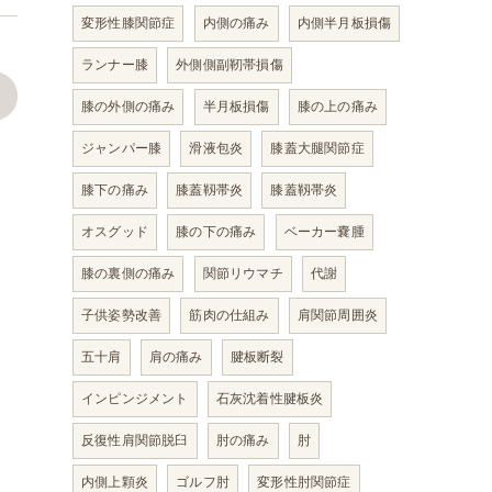
変形性膝関節症
内側の痛み
内側半月板損傷
ランナー膝
外側側副靭帯損傷
>
膝の外側の痛み
半月板損傷
膝の上の痛み
ジャンパー膝
滑液包炎
膝蓋大腿関節症
膝下の痛み
膝蓋靱帯炎
膝蓋靱帯炎
オスグッド
膝の下の痛み
ベーカー嚢腫
膝の裏側の痛み
関節リウマチ
代謝
子供姿勢改善
筋肉の仕組み
肩関節周囲炎
五十肩
肩の痛み
腱板断裂
インピンジメント
石灰沈着性腱板炎
反復性肩関節脱臼
肘の痛み
肘
内側上顆炎
ゴルフ肘
変形性肘関節症