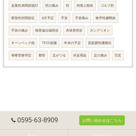
反復性肩関節脱臼
肘の痛み
肘
内側上顆炎
ゴルフ肘
変形性肘関節症
6月予定
手首
手首痛み
狭窄性腱鞘炎
手首の痛み
橈骨遠位端骨折
舟状骨骨折
ガングリオン
キーンベック病
TFCC損傷
年末の予定
筋筋膜性腰痛症
脊椎管狭窄症
整骨
足がつる
外反母趾
足の痛み
労災
0595-63-8909
お問い合わせはこちら
ホーム
コンセプト