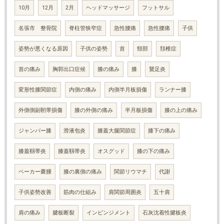
10月
12月
2月
ヘッドマッサージ
フットサル
名張市 整骨院
脊柱管狭窄症
急性腰痛
急性腰痛
子供
姿勢が悪くなる原因
子供の姿勢
首
頸部
頚椎症
首の痛み
胸郭出口症候
膝の痛み
膝
鵞足炎
変形性膝関節症
内側の痛み
内側半月板損傷
ランナー膝
外側側副靭帯損傷
膝の外側の痛み
半月板損傷
膝の上の痛み
ジャンパー膝
滑液包炎
膝蓋大腿関節症
膝下の痛み
膝蓋靱帯炎
膝蓋靱帯炎
オスグッド
膝の下の痛み
ベーカー嚢腫
膝の裏側の痛み
関節リウマチ
代謝
子供姿勢改善
筋肉の仕組み
肩関節周囲炎
五十肩
肩の痛み
腱板断裂
インピンジメント
石灰沈着性腱板炎