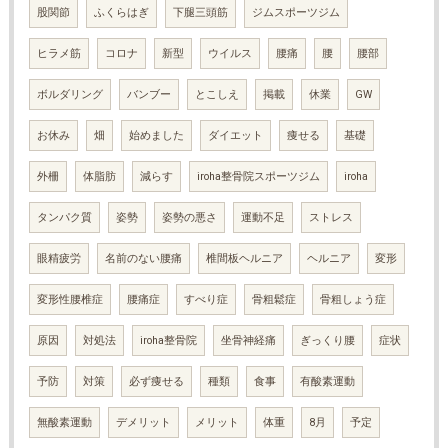
股関節
ふくらはぎ
下腿三頭筋
ジムスポーツジム
ヒラメ筋
コロナ
新型
ウイルス
腰痛
腰
腰部
ボルダリング
バンブー
とこしえ
掲載
休業
GW
お休み
畑
始めました
ダイエット
痩せる
基礎
外柵
体脂肪
減らす
iroha整骨院スポーツジム
iroha
タンパク質
姿勢
姿勢の悪さ
運動不足
ストレス
眼精疲労
名前のない腰痛
椎間板ヘルニア
ヘルニア
変形
変形性腰椎症
腰痛症
すべり症
骨粗鬆症
骨粗しょう症
原因
対処法
iroha整骨院
坐骨神経痛
ぎっくり腰
症状
予防
対策
必ず痩せる
種類
食事
有酸素運動
無酸素運動
デメリット
メリット
体重
8月
予定