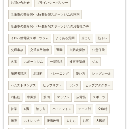
お問い合わせ
プライバシーポリシー
名張市の整骨院･iroha整骨院スポーツジムの評判
名張市の整骨院･iroha整骨院スポーツジムのお客様の声
イロハ整骨院スポーツジム
よくある質問
肩こり
筋トレ
交通事故
交通事故治療
運動
自賠責保険
任意保険
名張
スポーツジム
一括請求
被害者請求
ジム
加害者請求
慰謝料
トレーニング
使い方
レッグカール
ハムストリングス
ヒップリフト
ランジ
ヒップアダクター
内転筋
中殿筋
筋肉
マラソン
広背筋
スポーツ
営業
X脚
治し方
バトミントン
テニス肘
空腹時
満腹
ストレッチ
腰痛改善
太もも
お尻
大殿筋