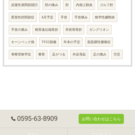
反復性肩関節脱臼
肘の痛み
肘
内側上顆炎
ゴルフ肘
変形性肘関節症
6月予定
手首
手首痛み
狭窄性腱鞘炎
手首の痛み
橈骨遠位端骨折
舟状骨骨折
ガングリオン
キーンベック病
TFCC損傷
年末の予定
筋筋膜性腰痛症
脊椎管狭窄症
整骨
足がつる
外反母趾
足の痛み
労災
0595-63-8909
お問い合わせはこちら
ホーム
コンセプト