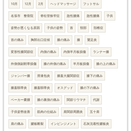
10月
12月
2月
ヘッドマッサージ
フットサル
名張市 整骨院
脊柱管狭窄症
急性腰痛
急性腰痛
子供
姿勢が悪くなる原因
子供の姿勢
首
頸部
頚椎症
首の痛み
胸郭出口症候
膝の痛み
膝
鵞足炎
変形性膝関節症
内側の痛み
内側半月板損傷
ランナー膝
外側側副靭帯損傷
膝の外側の痛み
半月板損傷
膝の上の痛み
ジャンパー膝
滑液包炎
膝蓋大腿関節症
膝下の痛み
膝蓋靱帯炎
膝蓋靱帯炎
オスグッド
膝の下の痛み
ベーカー嚢腫
膝の裏側の痛み
関節リウマチ
代謝
子供姿勢改善
筋肉の仕組み
肩関節周囲炎
五十肩
肩の痛み
腱板断裂
インピンジメント
石灰沈着性腱板炎