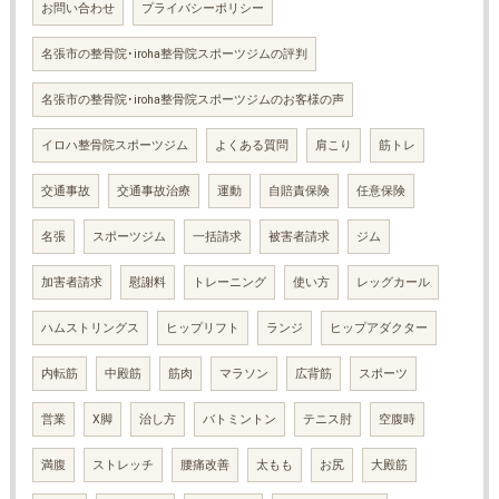
お問い合わせ
プライバシーポリシー
名張市の整骨院･iroha整骨院スポーツジムの評判
名張市の整骨院･iroha整骨院スポーツジムのお客様の声
イロハ整骨院スポーツジム
よくある質問
肩こり
筋トレ
交通事故
交通事故治療
運動
自賠責保険
任意保険
名張
スポーツジム
一括請求
被害者請求
ジム
加害者請求
慰謝料
トレーニング
使い方
レッグカール
ハムストリングス
ヒップリフト
ランジ
ヒップアダクター
内転筋
中殿筋
筋肉
マラソン
広背筋
スポーツ
営業
X脚
治し方
バトミントン
テニス肘
空腹時
満腹
ストレッチ
腰痛改善
太もも
お尻
大殿筋