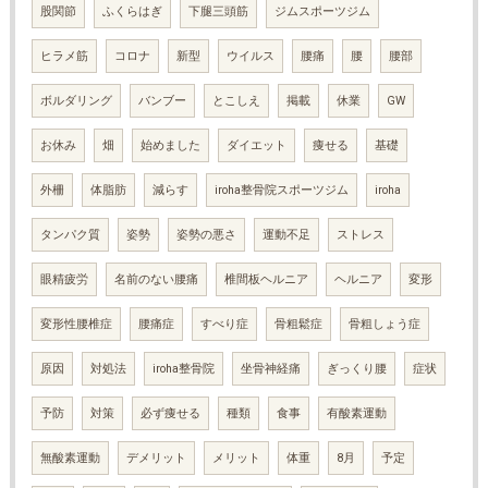
股関節
ふくらはぎ
下腿三頭筋
ジムスポーツジム
ヒラメ筋
コロナ
新型
ウイルス
腰痛
腰
腰部
ボルダリング
バンブー
とこしえ
掲載
休業
GW
お休み
畑
始めました
ダイエット
痩せる
基礎
外柵
体脂肪
減らす
iroha整骨院スポーツジム
iroha
タンパク質
姿勢
姿勢の悪さ
運動不足
ストレス
眼精疲労
名前のない腰痛
椎間板ヘルニア
ヘルニア
変形
変形性腰椎症
腰痛症
すべり症
骨粗鬆症
骨粗しょう症
原因
対処法
iroha整骨院
坐骨神経痛
ぎっくり腰
症状
予防
対策
必ず痩せる
種類
食事
有酸素運動
無酸素運動
デメリット
メリット
体重
8月
予定