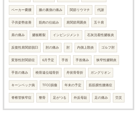
ベーカー嚢腫
膝の裏側の痛み
関節リウマチ
代謝
子供姿勢改善
筋肉の仕組み
肩関節周囲炎
五十肩
肩の痛み
腱板断裂
インピンジメント
石灰沈着性腱板炎
反復性肩関節脱臼
肘の痛み
肘
内側上顆炎
ゴルフ肘
変形性肘関節症
6月予定
手首
手首痛み
狭窄性腱鞘炎
手首の痛み
橈骨遠位端骨折
舟状骨骨折
ガングリオン
キーンベック病
TFCC損傷
年末の予定
筋筋膜性腰痛症
脊椎管狭窄症
整骨
足がつる
外反母趾
足の痛み
労災