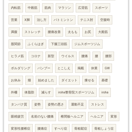
内転筋
中殿筋
筋肉
マラソン
広背筋
スポーツ
営業
X脚
治し方
バトミントン
テニス肘
空腹時
満腹
ストレッチ
腰痛改善
太もも
お尻
大殿筋
股関節
ふくらはぎ
下腿三頭筋
ジムスポーツジム
ヒラメ筋
コロナ
新型
ウイルス
腰痛
腰
腰部
ボルダリング
バンブー
とこしえ
掲載
休業
GW
お休み
畑
始めました
ダイエット
痩せる
基礎
外柵
体脂肪
減らす
iroha整骨院スポーツジム
iroha
タンパク質
姿勢
姿勢の悪さ
運動不足
ストレス
眼精疲労
名前のない腰痛
椎間板ヘルニア
ヘルニア
変形
変形性腰椎症
腰痛症
すべり症
骨粗鬆症
骨粗しょう症