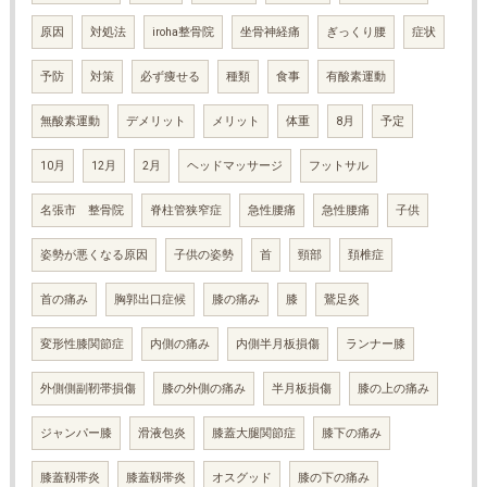
原因
対処法
iroha整骨院
坐骨神経痛
ぎっくり腰
症状
予防
対策
必ず痩せる
種類
食事
有酸素運動
無酸素運動
デメリット
メリット
体重
8月
予定
10月
12月
2月
ヘッドマッサージ
フットサル
名張市 整骨院
脊柱管狭窄症
急性腰痛
急性腰痛
子供
姿勢が悪くなる原因
子供の姿勢
首
頸部
頚椎症
首の痛み
胸郭出口症候
膝の痛み
膝
鵞足炎
変形性膝関節症
内側の痛み
内側半月板損傷
ランナー膝
外側側副靭帯損傷
膝の外側の痛み
半月板損傷
膝の上の痛み
ジャンパー膝
滑液包炎
膝蓋大腿関節症
膝下の痛み
膝蓋靱帯炎
膝蓋靱帯炎
オスグッド
膝の下の痛み