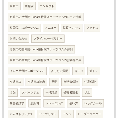
名張市
整骨院
コンセプト
名張市の整骨院･iroha整骨院スポーツジムの口コミ情報
整骨院・スポーツジム
メニュー
院長あいさつ
アクセス
お問い合わせ
プライバシーポリシー
名張市の整骨院･iroha整骨院スポーツジムの評判
名張市の整骨院･iroha整骨院スポーツジムのお客様の声
イロハ整骨院スポーツジム
よくある質問
肩こり
筋トレ
交通事故
交通事故治療
運動
自賠責保険
任意保険
名張
スポーツジム
一括請求
被害者請求
ジム
加害者請求
慰謝料
トレーニング
使い方
レッグカール
ハムストリングス
ヒップリフト
ランジ
ヒップアダクター