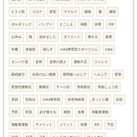
ヒラメ筋
コロナ
新型
ウイルス
腰痛
腰
腰部
ボルダリング
バンブー
とこしえ
掲載
休業
GW
お休み
畑
始めました
ダイエット
痩せる
基礎
外柵
体脂肪
減らす
iroha整骨院スポーツジム
iroha
タンパク質
姿勢
姿勢の悪さ
運動不足
ストレス
眼精疲労
名前のない腰痛
椎間板ヘルニア
ヘルニア
変形
変形性腰椎症
腰痛症
すべり症
骨粗鬆症
骨粗しょう症
原因
対処法
iroha整骨院
坐骨神経痛
ぎっくり腰
症状
予防
対策
必ず痩せる
種類
食事
有酸素運動
無酸素運動
デメリット
メリット
体重
8月
予定