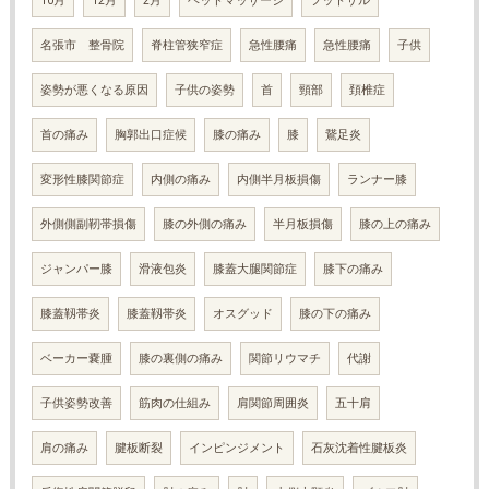
10月
12月
2月
ヘッドマッサージ
フットサル
名張市 整骨院
脊柱管狭窄症
急性腰痛
急性腰痛
子供
姿勢が悪くなる原因
子供の姿勢
首
頸部
頚椎症
首の痛み
胸郭出口症候
膝の痛み
膝
鵞足炎
変形性膝関節症
内側の痛み
内側半月板損傷
ランナー膝
外側側副靭帯損傷
膝の外側の痛み
半月板損傷
膝の上の痛み
ジャンパー膝
滑液包炎
膝蓋大腿関節症
膝下の痛み
膝蓋靱帯炎
膝蓋靱帯炎
オスグッド
膝の下の痛み
ベーカー嚢腫
膝の裏側の痛み
関節リウマチ
代謝
子供姿勢改善
筋肉の仕組み
肩関節周囲炎
五十肩
肩の痛み
腱板断裂
インピンジメント
石灰沈着性腱板炎