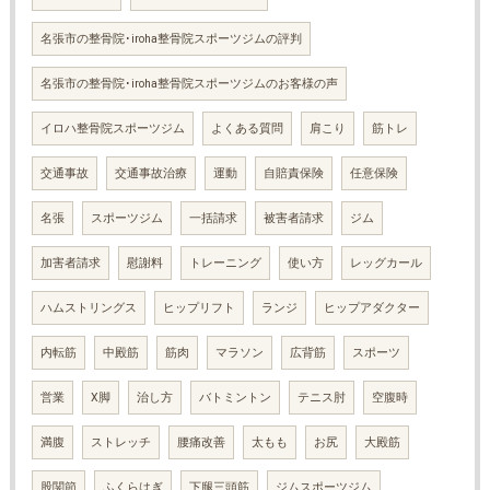
名張市の整骨院･iroha整骨院スポーツジムの評判
名張市の整骨院･iroha整骨院スポーツジムのお客様の声
イロハ整骨院スポーツジム
よくある質問
肩こり
筋トレ
交通事故
交通事故治療
運動
自賠責保険
任意保険
名張
スポーツジム
一括請求
被害者請求
ジム
加害者請求
慰謝料
トレーニング
使い方
レッグカール
ハムストリングス
ヒップリフト
ランジ
ヒップアダクター
内転筋
中殿筋
筋肉
マラソン
広背筋
スポーツ
営業
X脚
治し方
バトミントン
テニス肘
空腹時
満腹
ストレッチ
腰痛改善
太もも
お尻
大殿筋
股関節
ふくらはぎ
下腿三頭筋
ジムスポーツジム