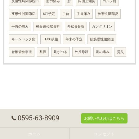
反復性肩関節脱臼
肘の痛み
肘
内側上顆炎
ゴルフ肘
変形性肘関節症
6月予定
手首
手首痛み
狭窄性腱鞘炎
手首の痛み
橈骨遠位端骨折
舟状骨骨折
ガングリオン
キーンベック病
TFCC損傷
年末の予定
筋筋膜性腰痛症
脊椎管狭窄症
整骨
足がつる
外反母趾
足の痛み
労災
0595-63-8909
お問い合わせはこちら
ホーム
コンセプト