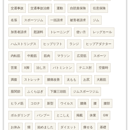
交通事故
交通事故治療
運動
自賠責保険
任意保険
名張
スポーツジム
一括請求
被害者請求
ジム
加害者請求
慰謝料
トレーニング
使い方
レッグカール
ハムストリングス
ヒップリフト
ランジ
ヒップアダクター
内転筋
中殿筋
筋肉
マラソン
広背筋
スポーツ
営業
X脚
治し方
バトミントン
テニス肘
空腹時
満腹
ストレッチ
腰痛改善
太もも
お尻
大殿筋
股関節
ふくらはぎ
下腿三頭筋
ジムスポーツジム
ヒラメ筋
コロナ
新型
ウイルス
腰痛
腰
腰部
ボルダリング
バンブー
とこしえ
掲載
休業
GW
お休み
畑
始めました
ダイエット
痩せる
基礎