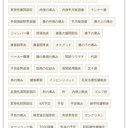
変形性膝関節症
内側の痛み
内側半月板損傷
ランナー膝
外側側副靭帯損傷
膝の外側の痛み
半月板損傷
膝の上の痛み
ジャンパー膝
滑液包炎
膝蓋大腿関節症
膝下の痛み
膝蓋靱帯炎
膝蓋靱帯炎
オスグッド
膝の下の痛み
ベーカー嚢腫
膝の裏側の痛み
関節リウマチ
代謝
子供姿勢改善
筋肉の仕組み
肩関節周囲炎
五十肩
肩の痛み
腱板断裂
インピンジメント
石灰沈着性腱板炎
反復性肩関節脱臼
肘の痛み
肘
内側上顆炎
ゴルフ肘
変形性肘関節症
6月予定
手首
手首痛み
狭窄性腱鞘炎
手首の痛み
橈骨遠位端骨折
舟状骨骨折
ガングリオン
キーンベック病
TFCC損傷
年末の予定
筋筋膜性腰痛症