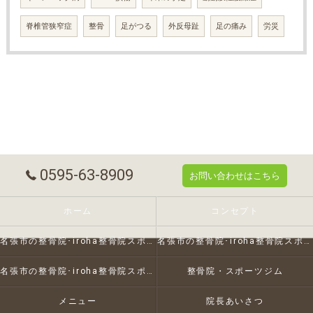
脊椎管狭窄症
整骨
足がつる
外反母趾
足の痛み
労災
0595-63-8909
お問い合わせはこちら
ホーム
コンセプト
名張市の整骨院･iroha整骨院スポーツジムの口コミ情報
名張市の整骨院･iroha整骨院スポーツジムの評判
名張市の整骨院･iroha整骨院スポーツジムのお客様の声
整骨院・スポーツジム
メニュー
院長あいさつ