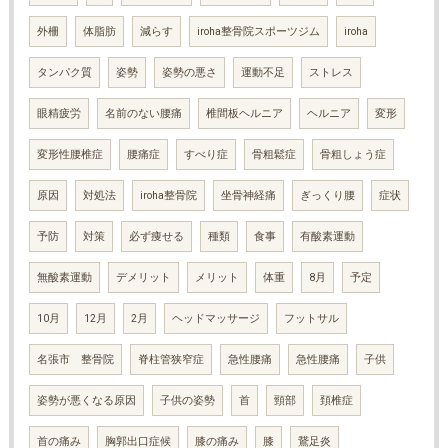
外柵
体脂肪
減らす
iroha整骨院スポーツジム
iroha
タンパク質
姿勢
姿勢の悪さ
運動不足
ストレス
眼精疲労
名前のない腰痛
椎間板ヘルニア
ヘルニア
変形
変形性腰椎症
腰痛症
すべり症
骨粗鬆症
骨粗しょう症
原因
対処法
iroha整骨院
坐骨神経痛
ぎっくり腰
症状
予防
対策
必ず痩せる
種類
食事
有酸素運動
無酸素運動
デメリット
メリット
体重
8月
予定
10月
12月
2月
ヘッドマッサージ
フットサル
名張市 整骨院
脊柱管狭窄症
急性腰痛
急性腰痛
子供
姿勢が悪くなる原因
子供の姿勢
首
頸部
頚椎症
首の痛み
胸郭出口症候
膝の痛み
膝
鵞足炎